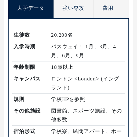
大学データ
強い専攻
費用
生徒数
20,200名
入学時期
パスウェイ： 1月、3月、4
月、6月、9月
年齢制限
18歳以上
キャンパス
ロンドン <London> (イング
ランド)
規則
学校HPを参照
その他施設
図書館、スポーツ施設、その
他多数
宿泊形式
学校寮、民間アパート、ホー