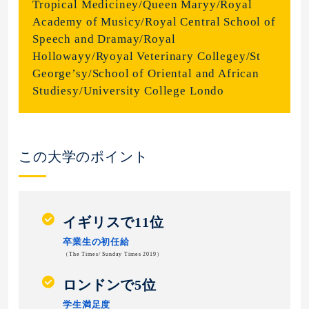
Tropical Mediciney/Queen Maryy/Royal
Academy of Musicy/Royal Central School of
Speech and Dramay/Royal
Hollowayy/Ryoyal Veterinary Collegey/St
George’sy/School of Oriental and African
Studiesy/University College Londo
この大学のポイント
イギリスで11位
卒業生の初任給
（The Times/ Sunday Times 2019）
ロンドンで5位
学生満足度